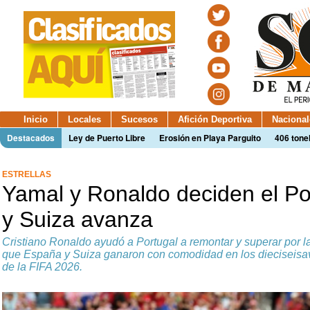
Inicio
Locales
Sucesos
Afición Deportiva
Nacional
Destacados
Ley de Puerto Libre
Erosión en Playa Parguito
406 tone
ESTRELLAS
Yamal y Ronaldo deciden el P
y Suiza avanza
Cristiano Ronaldo ayudó a Portugal a remontar y superar por l
que España y Suiza ganaron con comodidad en los dieciseisav
de la FIFA 2026.