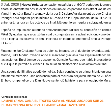
3 Jul, 2026 |
Nueva York.
La sensación española y el GOAT portugués fueron cl
ahora se enfrentarán dos selecciones en uno de los partidos más atractivos de e
Yamal impulsó a España a una victoria por 3-0 sobre Austria, mientras que Crist
Portugal para superar por la mínima a Croacia en la Copa Mundial de la FIFA 20
enfrentarán ahora en los octavos de final. Márquenlo en negrita y subrayado en s
España se impuso con autoridad ante Austria para ratificar su condición de candid
Mikel Oyarzabal, que alcanzó las cuatro conquistas en la actual edición, y uno de
de La Roja a los octavos de final, instancia en la que se enfrentará ante la Portu
FIFA.com.
Finalmente fue Cristiano Ronaldo quien se impuso, en el duelo de leyendas, ant
Madrid, Luka Modric. Croacia abrió el marcador gracias a otro experimentado: Ivan
las acciones. En el tiempo de descuento, Gonçalo Ramos, que había ingresado de
el 2-1 que le permitió al elenco luso sellar su clasificación a los octavos de final.
Una sequía de 88 años quedó demolida. Suiza consiguió su primer triunfo en una 
totalmente merecido. Una asistencia para el recuerdo del joven talento de 20 añ
Embolo romper el cero, y Dan Ndoye sentenció la historia para el equipo de Murat
Contenido relacionado
LAMINE YAMAL GANA EL TROFEO KOPA AL MEJOR JUGADOR SUB 21
EL BARCELONA RENUEVA A LAMINE YAMAL HASTA 2031