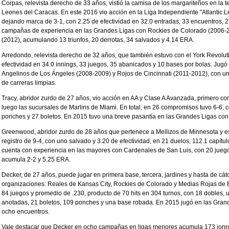
Corpas, relevista derecho de 33 años, vistió la camisa de los margariteños en l
Leones del Caracas. En este 2016 vio acción en la Liga Independiente "Atlantic L
dejando marca de 3-1, con 2.25 de efectividad en 32.0 entradas, 33 encuentros, 2
campañas de experiencia en las Grandes Ligas con Rockies de Colorado (2006-
(2012), acumulando 13 triunfos, 20 derrotas, 34 salvados y 4.14 ERA.
Arredondo, relevista derecho de 32 años, que también estuvo con el York Revolutio
efectividad en 34.0 innings, 33 juegos, 35 abanicados y 10 bases por bolas. Ju
Angelinos de Los Ángeles (2008-2009) y Rojos de Cincinnati (2011-2012), con un
de carreras limpias.
Tracy, abridor zurdo de 27 años, vio acción en AA y Clase A Avanzada, primero con
luego las sucursales de Marlins de Miami. En total, en 26 compromisos tuvo 6-6, c
ponches y 27 boletos. En 2015 tuvo una breve pasantía en las Grandes Ligas con
Greenwood, abridor zurdo de 28 años que pertenece a Mellizos de Minnesota y es
registro de 9-4, con uno salvado y 3.20 de efectividad, en 21 duelos, 112.1 capít
cuenta con experiencia en las mayores con Cardenales de San Luis, con 20 jue
acumula 2-2 y 5.25 ERA.
Decker, de 27 años, puede jugar en primera base, tercera, jardines y hasta de cát
organizaciones: Reales de Kansas City, Rockies de Colorado y Medias Rojas de B
84 juegos y promedio de .230, producto de 70 hits en 304 turnos, con 18 dobles, u
anotadas, 21 boletos, 109 ponches y una base robada. En 2015 jugó en las Gra
ocho encuentros.
Vale destacar que Decker en ocho campañas en ligas menores acumula 173 jonr