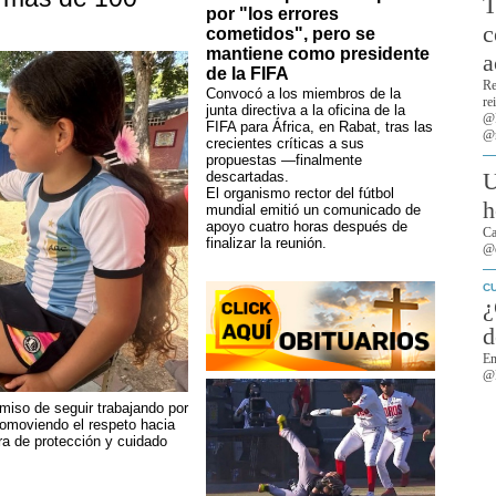
T
por "los errores
c
cometidos", pero se
mantiene como presidente
a
de la FIFA
Re
Convocó a los miembros de la
re
junta directiva a la oficina de la
@R
FIFA para África, en Rabat, tras las
@r
crecientes críticas a sus
propuestas —finalmente
U
descartadas.
El organismo rector del fútbol
h
mundial emitió un comunicado de
apoyo cuatro horas después de
Ca
finalizar la reunión.
@c
C
¿
d
Em
@M
miso de seguir trabajando por
omoviendo el respeto hacia
ra de protección y cuidado