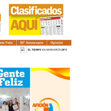
nte Feliz
50° Aniversario
Opinión
EL TIEMPO
EN MARGARITA
28°C