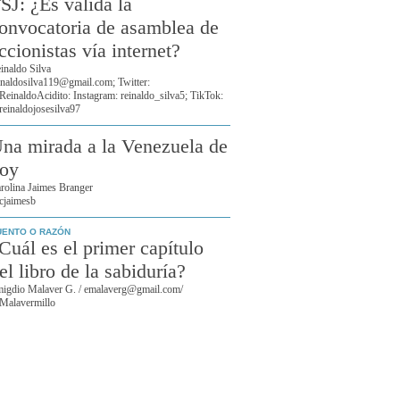
SJ: ¿Es válida la
onvocatoria de asamblea de
ccionistas vía internet?
inaldo Silva
inaldosilva119@gmail.com; Twitter:
einaldoAcidito: Instagram: reinaldo_silva5; TikTok:
einaldojosesilva97
na mirada a la Venezuela de
oy
rolina Jaimes Branger
jaimesb
UENTO O RAZÓN
Cuál es el primer capítulo
el libro de la sabiduría?
igdio Malaver G. / emalaverg@gmail.com/
alavermillo