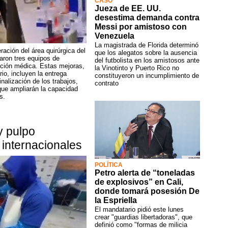
CASO
Jueza de EE. UU.
desestima demanda contra
Messi por amistoso con
Venezuela
La magistrada de Florida determinó
ación del área quirúrgica del
que los alegatos sobre la ausencia
ron tres equipos de
del futbolista en los amistosos ante
ención médica. Estas mejoras,
la Vinotinto y Puerto Rico no
rio, incluyen la entrega
constituyeron un incumplimiento de
alización de los trabajos,
contrato
 que ampliarán la capacidad
s.
y pulpo
internacionales
POLÍTICA
Petro alerta de “toneladas
de explosivos” en Cali,
donde tomará posesión De
la Espriella
El mandatario pidió este lunes
crear "guardias libertadoras", que
definió como "formas de milicia