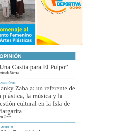
OPINIÓN
Una Casita para El Pulpo”
mimah Rivera
RANSEÚNTE
anky Zabala: un referente de
a plástica, la música y la
estión cultural en la Isla de
argarita
an Ortiz
 ACIDITO