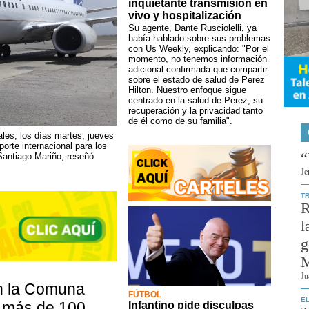
inquietante transmisión en
vivo y hospitalización
Su agente, Dante Rusciolelli, ya
había hablado sobre sus problemas
con Us Weekly, explicando: "Por el
momento, no tenemos información
adicional confirmada que compartir
sobre el estado de salud de Perez
Hilton. Nuestro enfoque sigue
centrado en la salud de Perez, su
recuperación y la privacidad tanto
de él como de su familia".
les, los días martes, jueves
porte internacional para los
“
 Santiago Mariño, reseñó
Je
T
R
l
g
M
Ju
en la Comuna
FÚTBOL
EL
a más de 100
Infantino pide disculpas