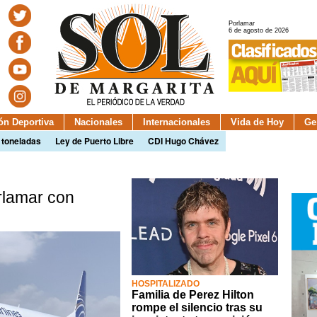
Porlamar
6 de agosto de 2026
ión Deportiva
Nacionales
Internacionales
Vida de Hoy
Ge
 toneladas
Ley de Puerto Libre
CDI Hugo Chávez
rlamar con
HOSPITALIZADO
Familia de Perez Hilton
rompe el silencio tras su