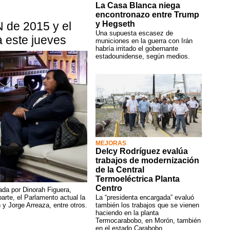
La Casa Blanca niega
encontronazo entre Trump
y Hegseth
N de 2015 y el
Una supuesta escasez de
a este jueves
municiones en la guerra con Irán
habría irritado el gobernante
estadounidense, según medios.
MEJORAS
Delcy Rodríguez evalúa
trabajos de modernización
de la Central
Termoeléctrica Planta
Centro
ada por Dinorah Figuera,
rte, el Parlamento actual la
La “presidenta encargada” evaluó
y Jorge Arreaza, entre otros.
también los trabajos que se vienen
haciendo en la planta
Termocarabobo, en Morón, también
en el estado Carabobo