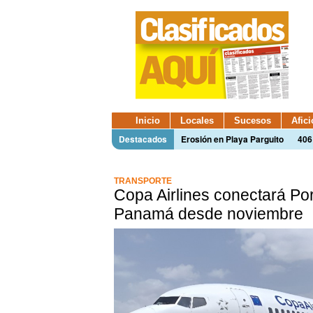
Inicio
Locales
Sucesos
Afic
Destacados
Erosión en Playa Parguito
406
TRANSPORTE
Copa Airlines conectará Po
Panamá desde noviembre